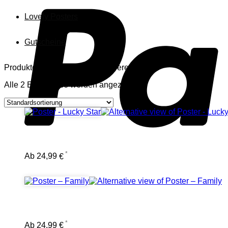
Lovely Posters
Gutscheine
Produkte verschlagwortet mit „veredelt“
Alle 2 Ergebnisse werden angezeigt
Ab
24,99
€
Ab
24,99
€