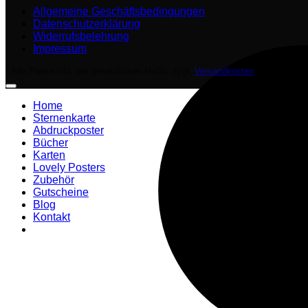
Allgemeine Geschäftsbedingungen
Datenschutzerklärung
Widerrufsbelehrung
Impressum
* Alle Preise inkl. der gesetzlichen MwSt. zzgl.
Versandkosten
Home
Sternenkarte
Abdruckposter
Bücher
Karten
Lovely Posters
Zubehör
Gutscheine
Blog
Kontakt