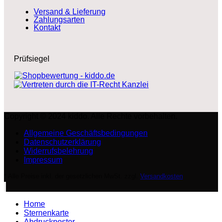
Versand & Lieferung
Zahlungsarten
Kontakt
Prüfsiegel
Copyright © 2024 kiddo. Alle Rechte vorbehalten.
Allgemeine Geschäftsbedingungen
Datenschutzerklärung
Widerrufsbelehrung
Impressum
* Alle Preise inkl. der gesetzlichen MwSt. zzgl.
Versandkosten
Home
Sternenkarte
Abdruckposter