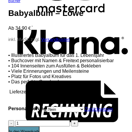
Bücher
Babyalbum – Löwe
K
Ab
34,90
€
inkl. MwSt.
zzgl.
Versandkosten
• Illustriertes Babyalbum für das 1. Lebensjahr
• Buchcover mit Namen & Freitext personalisierbar
• 104 Innenseiten zum Ausfüllen & Bekleben
• Viele Erinnerungen und Meilensteine
• Platz für Fotos und Kreatives
• Das perfekte Geschenk
Lieferzeit:
4-6 Werktage
Personalisierung
Zurücksetzen
Babyalbum
–
In den Warenkorb