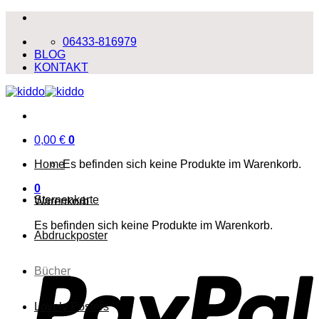
Zum
Inhalt
06433-816979
springen
BLOG
KONTAKT
0,00
€
0
Home
Es befinden sich keine Produkte im Warenkorb.
0
Sternenkarte
Warenkorb
Es befinden sich keine Produkte im Warenkorb.
Abdruckposter
P
Bücher
Lovely Posters