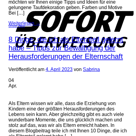
S
möchten wir Ihnen einige Tipps und Ideen für eine
gelungene Taufdekoration geben. Farben und Motive
Bei […]
Weiterlesen
→
Unser Blog
8 Dinge, die ich als Elternteil gelernt
habe – Tipps zur Bewältigung der
Herausforderungen der Elternschaft
Veröffentlicht am
4. April 2023
von
Sabrina
04
Apr.
Als Eltern wissen wir alle, dass die Erziehung von
Kindern eine der größten Herausforderungen des
Lebens sein kann. Aber gleichzeitig gibt es auch viele
wunderbare Momente, die uns glücklich machen und
stolz auf das, was wir als Eltern erreicht haben. In
diesem Blogbeitrag teile ich mit Ihnen 10 Dinge, die ich