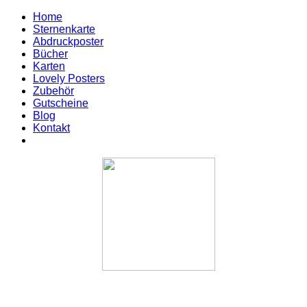
Home
Sternenkarte
Abdruckposter
Bücher
Karten
Lovely Posters
Zubehör
Gutscheine
Blog
Kontakt
Die Ansicht im Querformat wird auf dieser Seite nicht
unterstutzt. Bitte verwenden Sie die Ansicht im Hochformat.