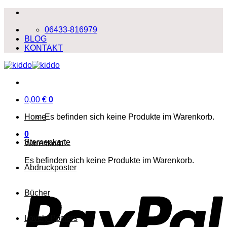
Zum
Inhalt
06433-816979
springen
BLOG
KONTAKT
0,00
€
0
Home
Es befinden sich keine Produkte im Warenkorb.
0
Sternenkarte
Warenkorb
Es befinden sich keine Produkte im Warenkorb.
Abdruckposter
P
Bücher
Lovely Posters